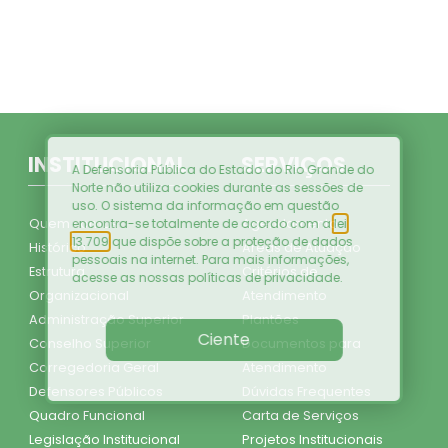
INSTITUCIONAL
SERVIÇOS
A Defensoria Pública do Estado do Rio Grande do
Norte não utiliza cookies durante as sessões de
uso. O sistema da informação em questão
Quem somos
Agendamento
encontra-se totalmente de acordo com a
lei
13.709
que dispõe sobre a proteção de dados
Histórico
Áreas de Atuação
pessoais na internet. Para mais informações,
Estrutura
Critérios de
acesse as nossas
políticas de privacidade
.
Organizacional
Atendimento
Administração Superior
Plantões
Ciente
Conselho Superior
Documentos para
Corregedoria Geral
Atendimento
Defensores Públicos
Dúvidas Frequentes
Quadro Funcional
Carta de Serviços
Legislação Institucional
Projetos Institucionais