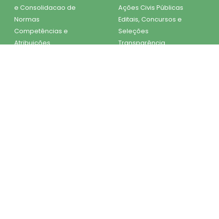
e Consolidacao de
Ações Civis Públicas
Normas
Editais, Concursos e
Competências e
Seleções
Atribuições
Transparência
LGPD
ESIC
Diário Oficial do
Estado
Mapa do Site
SEI DPE
SEI GOV
NÚCLEOS ESPECIALIZADOS
Mulher Vítima de Violência
Tutelas Coletivas
Pessoa Idosa e Pessoa com Deficiência