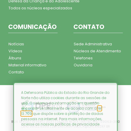
Defesa da Criança e do Adolescente
Todos os núcleos especializados
COMUNICAÇÃO
CONTATO
Notícias
Sede Administrativa
Vídeos
Núcleos de Atendimento
Álbuns
Telefones
Material informativo
Ouvidoria
Contato
A Defensoria Pública do Estado do Rio Grande do
Norte não utiliza cookies durante as sessões de
uso. O sistema da informação em questão
encontra-se totalmente de acordo com a
lei
13.709
que dispõe sobre a proteção de dados
pessoais na internet. Para mais informações,
RUA SÉRGIO SEVERO, 2037 | LAGOA NOVA | NATAL-RN | 59063-380
acesse as nossas
políticas de privacidade
.
(84) 98132.9399 | DEFENSORIAPUBLICA@DPE.RN.DEF.BR