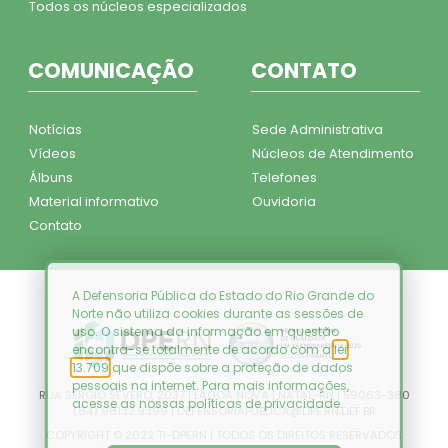
Todos os núcleos especializados
COMUNICAÇÃO
CONTATO
Notícias
Sede Administrativa
Vídeos
Núcleos de Atendimento
Álbuns
Telefones
Material informativo
Ouvidoria
Contato
A Defensoria Pública do Estado do Rio Grande do
Norte não utiliza cookies durante as sessões de
uso. O sistema da informação em questão
encontra-se totalmente de acordo com a
lei
13.709
que dispõe sobre a proteção de dados
pessoais na internet. Para mais informações,
RUA SÉRGIO SEVERO, 2037 | LAGOA NOVA | NATAL-RN | 59063-380
acesse as nossas
políticas de privacidade
.
(84) 98132.9399 | DEFENSORIAPUBLICA@DPE.RN.DEF.BR
COPYRIGHT © 2022 TI-DPERN | TODOS OS DIREITOS RESERVADOS