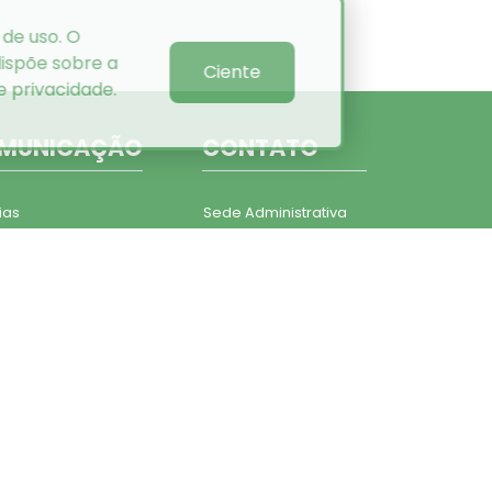
 de uso. O
ispõe sobre a
Ciente
de privacidade
.
MUNICAÇÃO
CONTATO
ias
Sede Administrativa
os
Núcleos de
ns
Atendimento
ial informativo
Telefones
ato
Ouvidoria