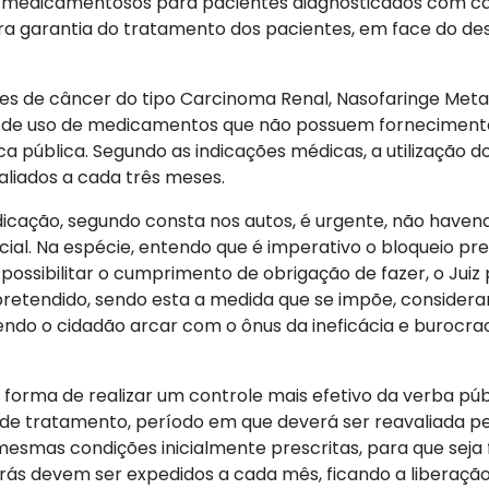
s medicamentosos para pacientes diagnosticados com câ
ara garantia do tratamento dos pacientes, em face do d
es de câncer do tipo Carcinoma Renal, Nasofaringe Metas
e de uso de medicamentos que não possuem fornecimento
tica pública. Segundo as indicações médicas, a utilização
aliados a cada três meses.
ação, segundo consta nos autos, é urgente, não havendo, 
cial. Na espécie, entendo que é imperativo o bloqueio p
possibilitar o cumprimento de obrigação de fazer, o Jui
retendido, sendo esta a medida que se impõe, consideran
ndo o cidadão arcar com o ônus da ineficácia e burocraci
forma de realizar um controle mais efetivo da verba públ
 de tratamento, período em que deverá ser reavaliada 
mas condições inicialmente prescritas, para que seja f
varás devem ser expedidos a cada mês, ficando a liberaçã