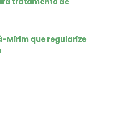
para tratamento de
á-Mirim que regularize
a