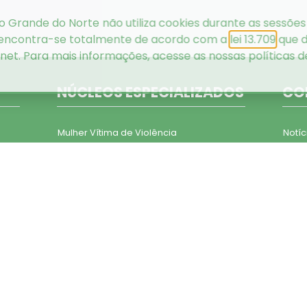
o Grande do Norte não utiliza cookies durante as sessões
 encontra-se totalmente de acordo com a
lei 13.709
que d
rnet. Para mais informações, acesse as nossas
políticas 
NÚCLEOS ESPECIALIZADOS
CO
Mulher Vítima de Violência
Notíc
Tutelas Coletivas
Víde
Pessoa Idosa e Pessoa com Deficiência
Álbu
Tratamento Extrajudicial de Conflitos
Mater
Consumidor
Cont
Assistência aos Presos
Direitos Humanos
es
Execução Penal
Saúde
nais
Educação em Direitos
as
Tratamento Extrajudicial de Conflitos