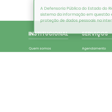
A Defensoria Pública do Estado do Ri
sistema da informação em questão
proteção de dados pessoais na inte
INSTITUCIONAL
SERVIÇOS
Quem somos
Agendamento
Histórico
Áreas de Atuação
Estrutura
Critérios de
Organizacional
Atendimento
Administração Superior
Plantões
Conselho Superior
Documentos para
Corregedoria Geral
Atendimento
Defensores Públicos
Dúvidas Frequent
Quadro Funcional
Carta de Serviços
Legislação Institucional
Projetos Institucio
e Consolidacao de
Ações Civis Públic