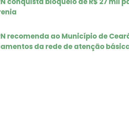
RN conquista bloqueio de R$ 27 mil 
renia
RN recomenda ao Município de Cear
amentos da rede de atenção básic