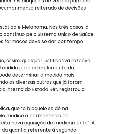
ncer. Os bloqueios de verbas públicas
escumprimento reiterado de decisões
tático e Melanoma. Nos três casos, a
 contínuo pelo Sistema Único de Saúde
 dos fármacos deve se dar por tempo
assim, qualquer justificativa razoável
retendido para adimplemento da
z pode determinar a medida mais
do as diversas outras que já foram
a interna do Estado Ré”, registrou a
ica, que “o bloqueio se dê na
pelo médico a permanência do
eita nova aquisição de medicamento”. A
o da quantia referente à segunda