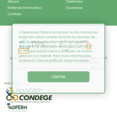
Álbuns
Telefones
Material informativo
Ouvidoria
Contato
A Defensoria Pública do Estado do Rio Grande do
Norte não utiliza cookies durante as sessões de
uso. O sistema da informação em questão
encontra-se totalmente de acordo com a
lei
13.709
que dispõe sobre a proteção de dados
pessoais na internet. Para mais informações,
RUA SÉRGIO SEVERO, 2037 | LAGOA NOVA | NATAL-RN | 59063-380
acesse as nossas
políticas de privacidade
.
(84) 98132.9399 | DEFENSORIAPUBLICA@DPE.RN.DEF.BR
COPYRIGHT © 2022 TI-DPERN | TODOS OS DIREITOS RESERVADOS
Ciente
PARCEIROS: