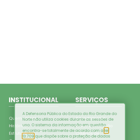
INSTITUCIONAL
SERVIÇOS
A Defensoria Pública do Estado do Rio Grande do
Quem somos
Agendamento
Norte não utiliza cookies durante as sessões de
uso. O sistema da informação em questão
Histórico
Áreas de Atuação
encontra-se totalmente de acordo com a
lei
Estrutura
Critérios de
13.709
que dispõe sobre a proteção de dados