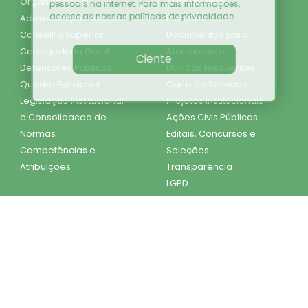
Organizacional
Atendimento
pessoais na internet. Para mais informações,
acesse as nossas
políticas de privacidade
.
Administração Superior
Plantões
Conselho Superior
Documentos para
Corregedoria Geral
Atendimento
Ciente
Defensores Públicos
Dúvidas Frequentes
Quadro Funcional
Carta de Serviços
Legislação Institucional
Projetos Institucionais
e Consolidacao de
Ações Civis Públicas
Normas
Editais, Concursos e
Competências e
Seleções
Atribuições
Transparência
LGPD
ESIC
Diário Oficial do
Estado
Mapa do Site
SEI DPE
SEI GOV