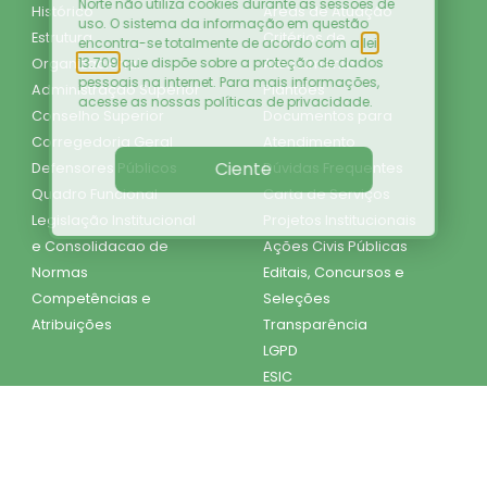
Norte não utiliza cookies durante as sessões de
Histórico
Áreas de Atuação
uso. O sistema da informação em questão
Estrutura
Critérios de
encontra-se totalmente de acordo com a
lei
13.709
que dispõe sobre a proteção de dados
Organizacional
Atendimento
pessoais na internet. Para mais informações,
Administração Superior
Plantões
acesse as nossas
políticas de privacidade
.
Conselho Superior
Documentos para
Corregedoria Geral
Atendimento
Ciente
Defensores Públicos
Dúvidas Frequentes
Quadro Funcional
Carta de Serviços
Legislação Institucional
Projetos Institucionais
e Consolidacao de
Ações Civis Públicas
Normas
Editais, Concursos e
Competências e
Seleções
Atribuições
Transparência
LGPD
ESIC
Diário Oficial do
Estado
Mapa do Site
SEI DPE