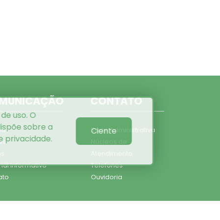
MUNICAÇÃO
CONTATO
 de uso. O
ispõe sobre a
Ciente
ias
Sede Administrativa
de privacidade
.
os
Núcleos de
ns
Atendimento
ial informativo
Telefones
ato
Ouvidoria