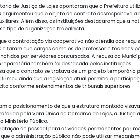
oria de Justiça de Lajes apontaram que a Prefeitura utili
argumentou que o objeto do contrato desrespeitava a r
uxiliares. Além disso, as instituições destacaram que a na
sse tipo de organização trabalhista.
e a contratação via cooperativa não atendia aos requis
s citaram que cargos como os de professor e técnicos ped
enchidos por servidores concursados. A recusa do Munic
 preparatória também foi destacada pelas instituições.
esa que o contrato se tratava de um projeto temporário
afirmou ainda que a legislação atual permitia a participa
lícita conforme entendimentos de tribunais superiores.
m o posicionamento de que a estrutura montada visava bu
oferida pela Vara Única da Comarca de Lajes, a Justiça
 Ministério Público.
tratação de pessoal para atividades permanentes por me
ou que a administração pública não pode utilizar mecanism