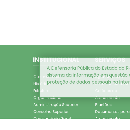
INSTITUCIONAL
SERVIÇOS
A Defensoria Pública do Estado do Ri
sistema da informação em questão
Quem somos
Agendamento
proteção de dados pessoais na inte
Histórico
Áreas de Atuação
Estrutura
Critérios de
Organizacional
Atendimento
Administração Superior
Plantões
Conselho Superior
Documentos para
Corregedoria Geral
Atendimento
Defensores Públicos
Dúvidas Frequent