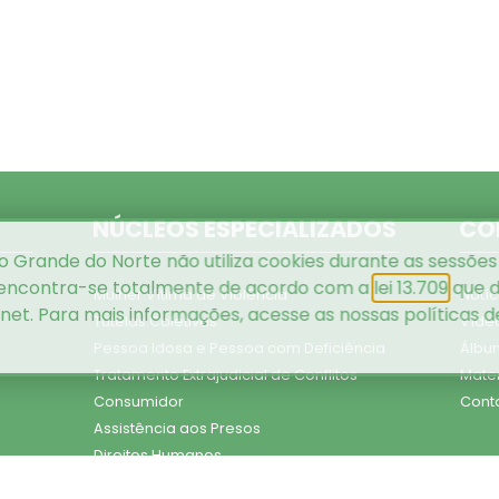
NÚCLEOS ESPECIALIZADOS
CO
o Grande do Norte não utiliza cookies durante as sessões
 encontra-se totalmente de acordo com a
lei 13.709
que d
Mulher Vítima de Violência
Notíc
rnet. Para mais informações, acesse as nossas
políticas 
Tutelas Coletivas
Víde
Pessoa Idosa e Pessoa com Deficiência
Álbu
Tratamento Extrajudicial de Conflitos
Mater
Consumidor
Cont
Assistência aos Presos
Direitos Humanos
es
Execução Penal