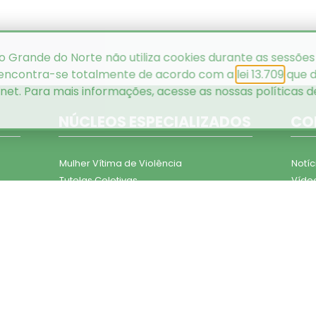
o Grande do Norte não utiliza cookies durante as sessões
 encontra-se totalmente de acordo com a
lei 13.709
que d
rnet. Para mais informações, acesse as nossas
políticas 
NÚCLEOS ESPECIALIZADOS
CO
Mulher Vítima de Violência
Notíc
Tutelas Coletivas
Víde
Pessoa Idosa e Pessoa com Deficiência
Álbu
Tratamento Extrajudicial de Conflitos
Mater
Consumidor
Cont
Assistência aos Presos
Direitos Humanos
es
Execução Penal
Saúde
nais
Educação em Direitos