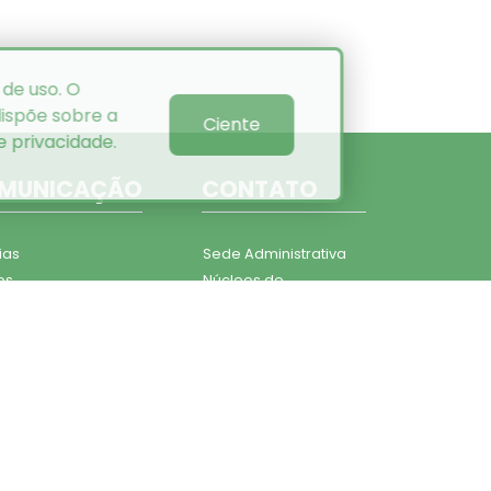
 de uso. O
ispõe sobre a
Ciente
de privacidade
.
MUNICAÇÃO
CONTATO
ias
Sede Administrativa
os
Núcleos de
ns
Atendimento
ial informativo
Telefones
ato
Ouvidoria