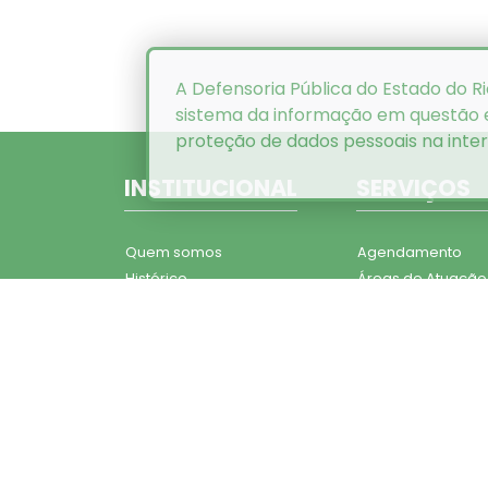
A Defensoria Pública do Estado do Ri
sistema da informação em questão
proteção de dados pessoais na inte
INSTITUCIONAL
SERVIÇOS
Quem somos
Agendamento
Histórico
Áreas de Atuação
Estrutura
Critérios de
Organizacional
Atendimento
Administração Superior
Plantões
Conselho Superior
Documentos para
Corregedoria Geral
Atendimento
Defensores Públicos
Dúvidas Frequent
Quadro Funcional
Carta de Serviços
Legislação Institucional
Projetos Institucio