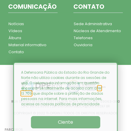
COMUNICAÇÃO
CONTATO
Notícias
Sede Administrativa
Vídeos
Núcleos de Atendimento
Álbuns
Telefones
Material informativo
Ouvidoria
Contato
A Defensoria Pública do Estado do Rio Grande do
Norte não utiliza cookies durante as sessões de
uso. O sistema da informação em questão
encontra-se totalmente de acordo com a
lei
13.709
que dispõe sobre a proteção de dados
pessoais na internet. Para mais informações,
RUA SÉRGIO SEVERO, 2037 | LAGOA NOVA | NATAL-RN | 59063-380
acesse as nossas
políticas de privacidade
.
(84) 98132.9399 | DEFENSORIAPUBLICA@DPE.RN.DEF.BR
COPYRIGHT © 2022 TI-DPERN | TODOS OS DIREITOS RESERVADOS
Ciente
PARCEIROS: