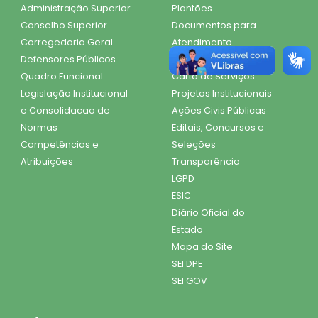
Administração Superior
Plantões
Conselho Superior
Documentos para
Corregedoria Geral
Atendimento
Defensores Públicos
Dúvidas Frequentes
Quadro Funcional
Carta de Serviços
Legislação Institucional
Projetos Institucionais
e Consolidacao de
Ações Civis Públicas
Normas
Editais, Concursos e
Competências e
Seleções
Atribuições
Transparência
LGPD
ESIC
Diário Oficial do
Estado
Mapa do Site
SEI DPE
SEI GOV