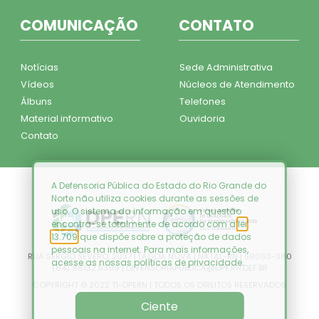
COMUNICAÇÃO
CONTATO
Notícias
Sede Administrativa
Vídeos
Núcleos de Atendimento
Álbuns
Telefones
Material informativo
Ouvidoria
Contato
A Defensoria Pública do Estado do Rio Grande do
Norte não utiliza cookies durante as sessões de
uso. O sistema da informação em questão
encontra-se totalmente de acordo com a
lei
13.709
que dispõe sobre a proteção de dados
pessoais na internet. Para mais informações,
RUA SÉRGIO SEVERO, 2037 | LAGOA NOVA | NATAL-RN | 59063-380
acesse as nossas
políticas de privacidade
.
(84) 98132.9399 | DEFENSORIAPUBLICA@DPE.RN.DEF.BR
COPYRIGHT © 2022 TI-DPERN | TODOS OS DIREITOS RESERVADOS
Ciente